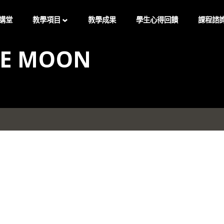
講堂
教學項目
教學成果
學生心得回饋
課程諮
HE MOON
小提琴 / 中提琴個別課
預約試
小提琴成人團體課
LINE
音樂理論課
INSTA
2025新年提琴音樂會
FACEB
2025新年音樂發表會-密集
訓練班