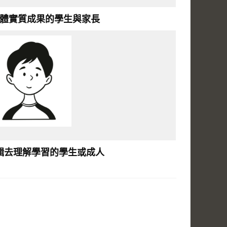
體實質成果的學⽣與家長
輯去理解學習的學⽣或成⼈