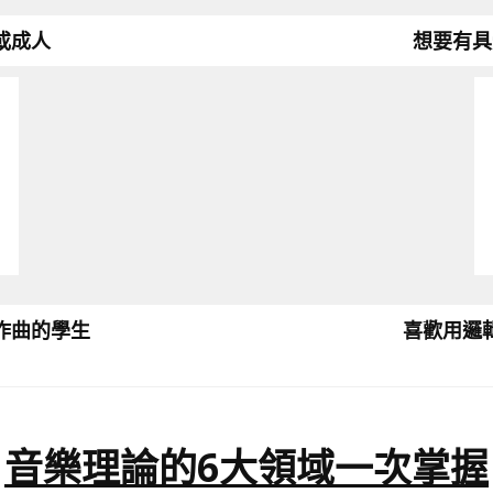
或成人
想要有具
作曲的學生
喜歡用邏
⾳樂理論的6⼤領域⼀次掌握