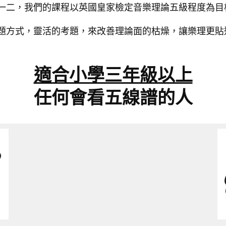
⼀二，我們的課程以英國皇家檢定⾳樂理論五級程度為⽬
題⽅式，靈活的考題，來改善理論面的枯燥，讓樂理更貼
適合⼩學三年級以上
任何會看五線譜的⼈