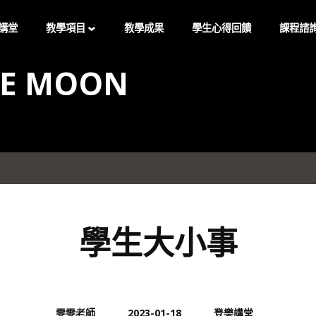
講堂
教學項目
教學成果
學生心得回饋
課程諮
HE MOON
小提琴 / 中提琴個別課
預約試
小提琴成人團體課
LINE
音樂理論課
INSTA
2025新年提琴音樂會
FACEB
2025新年音樂發表會-密集
學生大小事
訓練班
雯雯老師
2023-01-18
登樂講堂