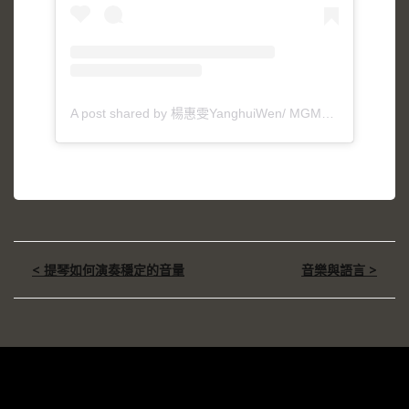
A post shared by 楊惠雯YanghuiWen/ MGMusic (@helenyang717violin)
文
< 提琴如何演奏穩定的音量
音樂與語言 >
章
導
覽