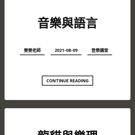
力
法
則
音樂與語言
>
雯雯老師
2021-08-09
登樂講堂
音
CONTINUE READING
樂
與
語
言