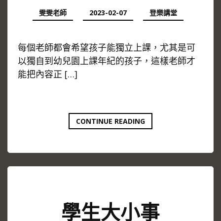
雯雯老師
2023-02-07
登樂講堂
每個老師都會希望孩子能獨立上課，尤其是可
以獨自到幼兒園上課年紀的孩子，這樣老師才
能把內容正 […]
CONTINUE READING
小
提
琴
課
有
無
尾
熊
學生大小事
出