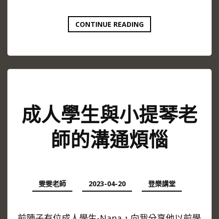
學
CONTINUE READING
琴
的
秘
訣
揭
密
？
成人學生與小提琴老
師的溝通煩惱
雯雯老師
2023-04-20
登樂講堂
前陣子有位成人學生-Nana，向我分享他以前學