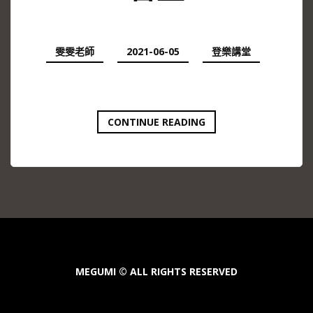
雯雯老師
2021-06-05
登樂講堂
提
CONTINUE READING
琴
如
何
演
奏
穩
定
的
音
量
MEGUMI © ALL RIGHTS RESERVED