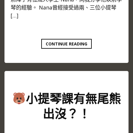
琴的經驗。 Nana曾經接受過兩、三位小提琴
[…]
成
CONTINUE READING
人
學
生
與
小
提
琴
老
小提琴課有無尾熊
師
的
出沒？！
溝
通
煩
惱