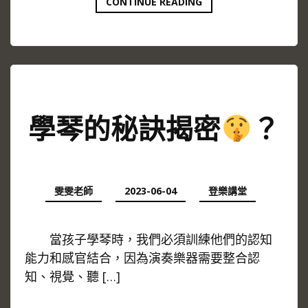
不
CONTINUE READING
練
琴
家
庭
和
睦
，
學琴的秘訣揭密
？
一
練
琴
雞
飛
雯雯老師
2023-06-04
登樂講堂
狗
跳
當孩子學琴時，我們必須訓練他們的認知
？
能力和感官結合，因為演奏樂器需要整合認
知、視覺、聽 […]